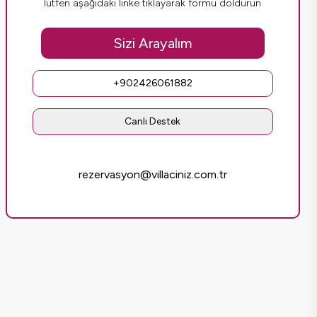
lütfen aşağıdaki linke tıklayarak formu doldurun
Sizi Arayalım
+902426061882
Canlı Destek
rezervasyon@villaciniz.com.tr