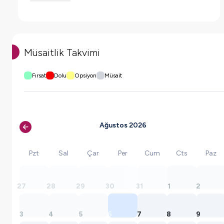
Müsaitlik Takvimi
Fırsat
Dolu
Opsiyon
Müsait
Ağustos 2026
Pzt
Sal
Çar
Per
Cum
Cts
Paz
27
28
29
30
31
1
2
3
4
5
6
7
8
9