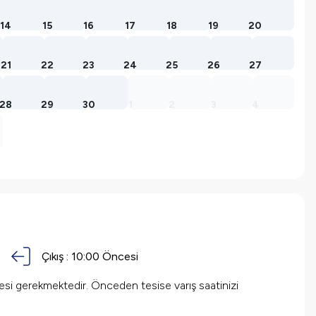
14
15
16
17
18
19
20
21
22
23
24
25
26
27
28
29
30
1
2
3
4
Çıkış :
10:00 Öncesi
mesi gerekmektedir. Önceden tesise varış saatinizi