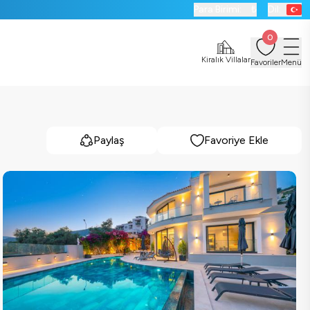
Para Birimi:
₺
Dil:
0
Kiralık Villalar
Favoriler
Menü
Paylaş
Favoriye Ekle