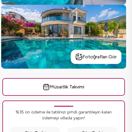
Fotoğrafları Gör
Müsaitlik Takvimi
%35 ön ödeme ile tatilinizi şimdi garantileyin kalan
ödemeyi villada yapın!