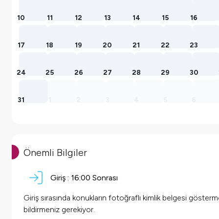
10
11
12
13
14
15
16
17
18
19
20
21
22
23
24
25
26
27
28
29
30
31
1
2
3
4
5
6
Önemli Bilgiler
Giriş :
16:00 Sonrası
Giriş sırasında konukların fotoğraflı kimlik belgesi göster
bildirmeniz gerekiyor.