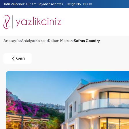
Tatil Villacınız Turizm Seyahat Acentası - Belge No: 11098
Anasayfa
Antalya
Kalkan
Kalkan Merkez
Safran Country
Geri