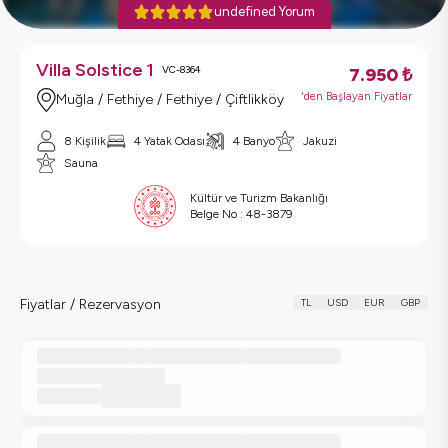
undefined Yorum
Villa Solstice 1
VC-8364
7.950
₺
'den Başlayan Fiyatlar
Muğla / Fethiye / Fethiye / Çiftlikköy
8 Kişilik
4 Yatak Odası
4 Banyo
Jakuzi
Sauna
Kültür ve Turizm Bakanlığı
Belge No :
48-3879
Fiyatlar / Rezervasyon
TL
USD
EUR
GBP