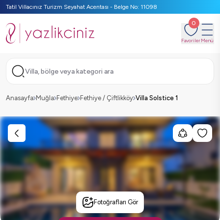
Tatil Villacınız Turizm Seyahat Acentası - Belge No: 11098
0
Favoriler
Menü
Villa, bölge veya kategori ara
Anasayfa
Muğla
Fethiye
Fethiye / Çiftlikköy
Villa Solstice 1
Fotoğrafları Gör