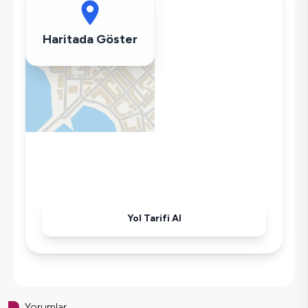
Wifi / İnternet
Tost Makinesi
Haritada Göster
Mikrodalga
Kettle
Ütü
Havuz-Bahçe Bakımı
Yol Tarifi Al
Yorumlar