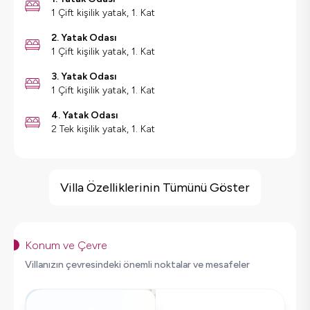
1 Çift kişilik yatak, 1. Kat
2. Yatak Odası
1 Çift kişilik yatak, 1. Kat
3. Yatak Odası
1 Çift kişilik yatak, 1. Kat
4. Yatak Odası
2 Tek kişilik yatak, 1. Kat
Villa Özellikleri
Sauna
Villa Özelliklerinin Tümünü Göster
Geniş Ailelere Uygun
Saç Kurutma Makinası
Bulaşık Makinesi
Konum ve Çevre
Çamaşır Makinesi
Villanızın çevresindeki önemli noktalar ve mesafeler
Buzdolabı
Klima