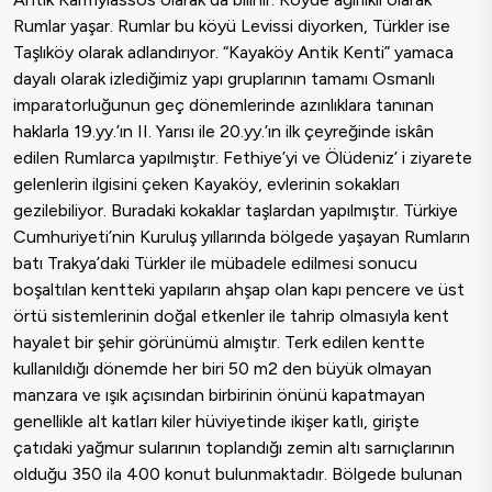
Rumlar yaşar. Rumlar bu köyü Levissi diyorken, Türkler ise
Taşlıköy olarak adlandırıyor. “Kayaköy Antik Kenti” yamaca
dayalı olarak izlediğimiz yapı gruplarının tamamı Osmanlı
imparatorluğunun geç dönemlerinde azınlıklara tanınan
haklarla 19.yy.’ın II. Yarısı ile 20.yy.’ın ilk çeyreğinde iskân
edilen Rumlarca yapılmıştır. Fethiye’yi ve Ölüdeniz’ i ziyarete
gelenlerin ilgisini çeken Kayaköy, evlerinin sokakları
gezilebiliyor. Buradaki kokaklar taşlardan yapılmıştır. Türkiye
Cumhuriyeti’nin Kuruluş yıllarında bölgede yaşayan Rumların
batı Trakya’daki Türkler ile mübadele edilmesi sonucu
boşaltılan kentteki yapıların ahşap olan kapı pencere ve üst
örtü sistemlerinin doğal etkenler ile tahrip olmasıyla kent
hayalet bir şehir görünümü almıştır. Terk edilen kentte
kullanıldığı dönemde her biri 50 m2 den büyük olmayan
manzara ve ışık açısından birbirinin önünü kapatmayan
genellikle alt katları kiler hüviyetinde ikişer katlı, girişte
çatıdaki yağmur sularının toplandığı zemin altı sarnıçlarının
olduğu 350 ila 400 konut bulunmaktadır. Bölgede bulunan