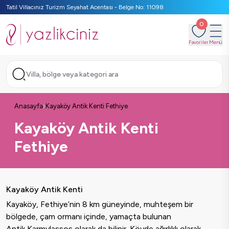
Tatil Villacınız Turizm Seyahat Acentası - Belge No: 11098
0
Favoriler
Menü
Villa, bölge veya kategori ara
Anasayfa
Kayaköy Antik Kenti Fethiye
Kayaköy Antik Kenti
Fethiye
Kayaköy Antik Kenti
Kayaköy, Fethiye’nin 8 km güneyinde, muhteşem bir
bölgede, çam ormanı içinde, yamaçta bulunan
Antik Karmylassos olarak da bilinir. Köyde ağırlıklı olarak