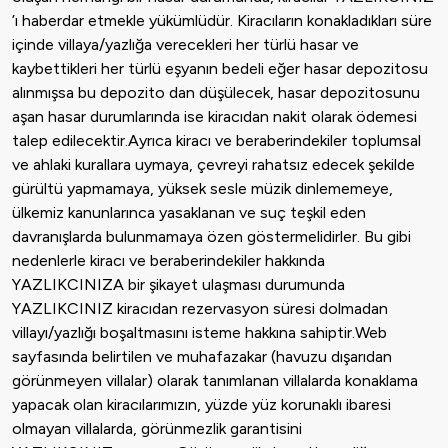
’ı haberdar etmekle yükümlüdür. Kiracıların konakladıkları süre
içinde villaya/yazlığa verecekleri her türlü hasar ve
kaybettikleri her türlü eşyanın bedeli eğer hasar depozitosu
alınmışsa bu depozito dan düşülecek, hasar depozitosunu
aşan hasar durumlarında ise kiracıdan nakit olarak ödemesi
talep edilecektir.Ayrıca kiracı ve beraberindekiler toplumsal
ve ahlaki kurallara uymaya, çevreyi rahatsız edecek şekilde
gürültü yapmamaya, yüksek sesle müzik dinlememeye,
ülkemiz kanunlarınca yasaklanan ve suç teşkil eden
davranışlarda bulunmamaya özen göstermelidirler. Bu gibi
nedenlerle kiracı ve beraberindekiler hakkında
YAZLIKCINIZA bir şikayet ulaşması durumunda
YAZLIKCINIZ kiracıdan rezervasyon süresi dolmadan
villayı/yazlığı boşaltmasını isteme hakkına sahiptir.Web
sayfasında belirtilen ve muhafazakar (havuzu dışarıdan
görünmeyen villalar) olarak tanımlanan villalarda konaklama
yapacak olan kiracılarımızın, yüzde yüz korunaklı ibaresi
olmayan villalarda, görünmezlik garantisini