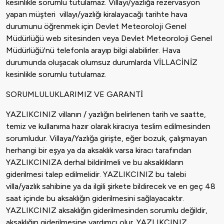
kesinlikle sorumlu tutulamaz. Villayı/yazlığa rezervasyon
yapan müşteri villayı/yazlığı kiralayacağı tarihte hava
durumunu öğrenmek için Devlet Meteoroloji Genel
Müdürlüğü web sitesinden veya Devlet Meteoroloji Genel
Müdürlüğü'nü telefonla arayıp bilgi alabilirler. Hava
durumunda oluşacak olumsuz durumlarda VİLLACİNİZ
kesinlikle sorumlu tutulamaz.
SORUMLULUKLARIMIZ VE GARANTİ
YAZLIKCINIZ villanın / yazlığın belirlenen tarih ve saatte,
temiz ve kullanıma hazır olarak kiracıya teslim edilmesinden
sorumludur. Villaya/Yazlığa girişte, eğer bozuk, çalışmayan
herhangi bir eşya ya da aksaklık varsa kiracı tarafından
YAZLIKCINIZA derhal bildirilmeli ve bu aksaklıkların
giderilmesi talep edilmelidir. YAZLIKCINIZ bu talebi
villa/yazlık sahibine ya da ilgili şirkete bildirecek ve en geç 48
saat içinde bu aksaklığın giderilmesini sağlayacaktır.
YAZLIKCINIZ aksaklığın giderilmesinden sorumlu değildir,
aksaklığın giderilmesine yardımcı olur. YAZLIKCINIZ,