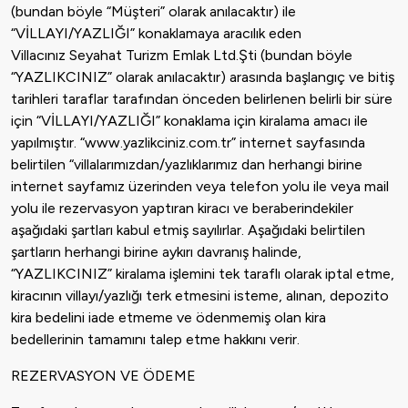
(bundan böyle “Müşteri” olarak anılacaktır) ile
“VİLLAYI/YAZLIĞI” konaklamaya aracılık eden
Villacınız Seyahat Turizm Emlak Ltd.Şti (bundan böyle
“YAZLIKCINIZ” olarak anılacaktır) arasında başlangıç ve bitiş
tarihleri taraflar tarafından önceden belirlenen belirli bir süre
için “VİLLAYI/YAZLIĞI” konaklama için kiralama amacı ile
yapılmıştır. “www.yazlikciniz.com.tr” internet sayfasında
belirtilen “villalarımızdan/yazlıklarımız dan herhangi birine
internet sayfamız üzerinden veya telefon yolu ile veya mail
yolu ile rezervasyon yaptıran kiracı ve beraberindekiler
aşağıdaki şartları kabul etmiş sayılırlar. Aşağıdaki belirtilen
şartların herhangi birine aykırı davranış halinde,
“YAZLIKCINIZ” kiralama işlemini tek taraflı olarak iptal etme,
kiracının villayı/yazlığı terk etmesini isteme, alınan, depozito
kira bedelini iade etmeme ve ödenmemiş olan kira
bedellerinin tamamını talep etme hakkını verir.
REZERVASYON VE ÖDEME