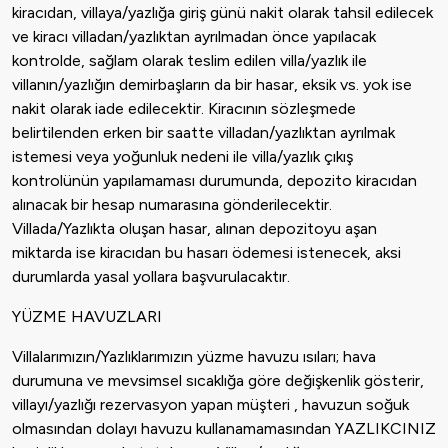
kiracıdan, villaya/yazlığa giriş günü nakit olarak tahsil edilecek
ve kiracı villadan/yazlıktan ayrılmadan önce yapılacak
kontrolde, sağlam olarak teslim edilen villa/yazlık ile
villanın/yazlığın demirbaşların da bir hasar, eksik vs. yok ise
nakit olarak iade edilecektir. Kiracının sözleşmede
belirtilenden erken bir saatte villadan/yazlıktan ayrılmak
istemesi veya yoğunluk nedeni ile villa/yazlık çıkış
kontrolünün yapılamaması durumunda, depozito kiracıdan
alınacak bir hesap numarasına gönderilecektir.
Villada/Yazlıkta oluşan hasar, alınan depozitoyu aşan
miktarda ise kiracıdan bu hasarı ödemesi istenecek, aksi
durumlarda yasal yollara başvurulacaktır.
YÜZME HAVUZLARI
Villalarımızın/Yazlıklarımızın yüzme havuzu ısıları; hava
durumuna ve mevsimsel sıcaklığa göre değişkenlik gösterir,
villayı/yazlığı rezervasyon yapan müşteri , havuzun soğuk
olmasından dolayı havuzu kullanamamasından YAZLIKCINIZ