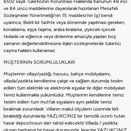
6502 sayılı Tüketicinin Korunması Hakkında Kanunun 48 inci
ve 84 üncü maddelerine dayanılarak hazırlanan Mesafeli
Sözleşmeler Yönetmeliği’nin 15. maddesi’nin (g) bendi
uyarınca, Belirli bir tarihte veya dönemde yapılması gereken,
konaklama, eşya taşıma, araba kiralama, yiyecek-içecek
tedariki ve eğlence veya dinlenme amacıyla yapılan boş
zamanın değerlendirilmesine ilişkin sözleşmelerde tüketici
cayma hakkını kullanamaz.
MÜŞTERİNİN SORUMLULUKLARI
Müşterinin villayı/yazlığı, havuzu, bahçe mobilyalarını,
villada/yazlıkta kendilerine çalışır ve sağlam durumda teslim
edilen tüm elektrikli ve elektronik eşyalar ile diğer mobilyaları
temiz kullanmakla yükümlüdür. Müşterinin kendilerine temiz
teslim edilen tüm mutfak eşyalarını aynı şekilde temiz
bırakmak zorundadır. Villanın makul ölçülerin üzerinde kirli
bırakıldığı durumlarda YAZLIKCINIZ bir temizlik ücreti tutarı
hasar depozitosun dan tahsil edecektir.Villada / yazlıkta
oluşan herhangi bir hasar durumunda, kiracılar YAZLIKCINIZ