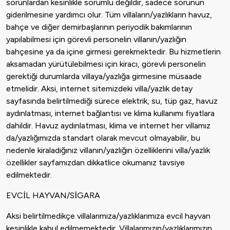
sorunlardan kesinlikle sorumlu değildir, sadece sorunun
giderilmesine yardımcı olur. Tüm villaların/yazlıkların havuz,
bahçe ve diğer demirbaşlarının periyodik bakımlarının
yapılabilmesi için görevli personelin villanın/yazlığın
bahçesine ya da içine girmesi gerekmektedir. Bu hizmetlerin
aksamadan yürütülebilmesi için kiracı, görevli personelin
gerektiği durumlarda villaya/yazlığa girmesine müsaade
etmelidir. Aksi, internet sitemizdeki villa/yazlık detay
sayfasında belirtilmediği sürece elektrik, su, tüp gaz, havuz
aydınlatması, internet bağlantısı ve klima kullanımı fiyatlara
dahildir. Havuz aydınlatması, klima ve internet her villamız
da/yazlığımızda standart olarak mevcut olmayabilir, bu
nedenle kiraladığınız villanın/yazlığın özelliklerini villa/yazlık
özellikler sayfamızdan dikkatlice okumanız tavsiye
edilmektedir.
EVCİL HAYVAN/SİGARA
Aksi belirtilmedikçe villalarımıza/yazlıklarımıza evcil hayvan
kesinlikle kabul edilmemektedir. Villalarımızın/yazlıklarımızın