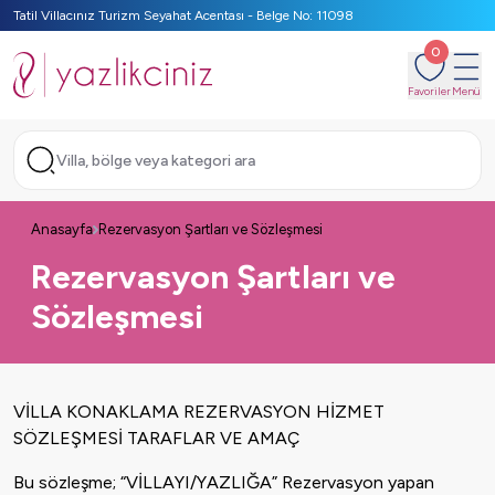
Tatil Villacınız Turizm Seyahat Acentası - Belge No: 11098
0
Favoriler
Menü
Villa, bölge veya kategori ara
Anasayfa
Rezervasyon Şartları ve Sözleşmesi
Rezervasyon Şartları ve
Sözleşmesi
VİLLA KONAKLAMA REZERVASYON HİZMET
SÖZLEŞMESİ TARAFLAR VE AMAÇ
Bu sözleşme; “VİLLAYI/YAZLIĞA” Rezervasyon yapan