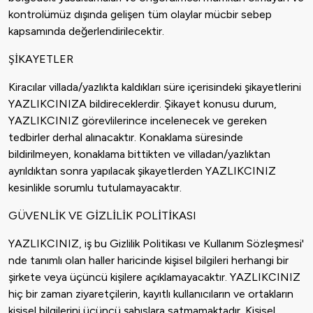
kontrolümüz dışında gelişen tüm olaylar mücbir sebep
kapsamında değerlendirilecektir.
ŞİKAYETLER
Kiracılar villada/yazlıkta kaldıkları süre içerisindeki şikayetlerini
YAZLIKCINIZA bildireceklerdir. Şikayet konusu durum,
YAZLIKCINIZ görevlilerince incelenecek ve gereken
tedbirler derhal alınacaktır. Konaklama süresinde
bildirilmeyen, konaklama bittikten ve villadan/yazlıktan
ayrıldıktan sonra yapılacak şikayetlerden YAZLIKCINIZ
kesinlikle sorumlu tutulamayacaktır.
GÜVENLİK VE GİZLİLİK POLİTİKASI
YAZLIKCINIZ, iş bu Gizlilik Politikası ve Kullanım Sözleşmesi'
nde tanımlı olan haller haricinde kişisel bilgileri herhangi bir
şirkete veya üçüncü kişilere açıklamayacaktır. YAZLIKCINIZ
hiç bir zaman ziyaretçilerin, kayıtlı kullanıcıların ve ortakların
kişisel bilgilerini üçüncü şahıslara satmamaktadır. Kişisel