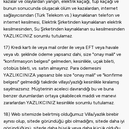
kazalar ve olaylardan yangın, elektrik kaçağı, tüp kaçağı ve
bunun sonucunda oluşacak ölüm ve kazalardan, internet
sağlayıcısından (Türk Telekom vs.) kaynaklanan telefon ve
internet kesilmesi, Elektrik Şirketinden kaynaklanan elektrik
kesilmesinden, Su Şirketinden kaynaklanan su kesilmesinden
YAZLIKCINIZ sorumlu tutulamaz.
17) Kredi kartı ile veya mail order ile veya EFT veya havale
veya vb. şeklinde ödeme yapsanız dahi, size "onay maili" ve
"konfirmasyon belgesi" gelmeden, kesinlikle, uçak bileti,
otobüs bileti, vs. satın almayınız. Para ödemesini
YAZLIKCINIZA yapsanız bile size "onay maili" ve "konfirme
belgesi" gelmediği takdirde villayı/yazlığı kesinlikle kiralamış
sayılmazsınız. Müşterinin aceleci davrandığı bu ve buna
benzer durumlardan ortaya çıkabilecek maddi ve manevi
zararlardan YAZLIKCINIZ kesinlikle sorumlu tutulamaz.
18) Web sitemizde belirtmiş olduğumuz Villa/yazlık birebir
aynısı olup, sitede göründüğü gibi olmadığını, sitede daha iyi
göründüğünü, sitede daha büyük veya daha küçük olduğu