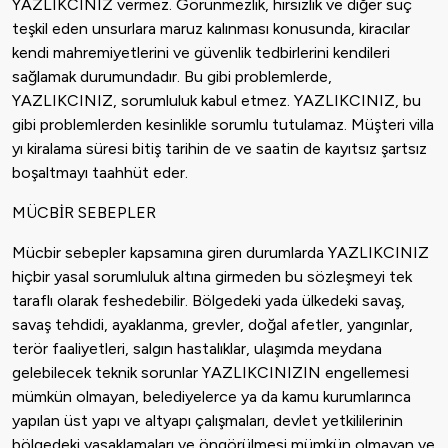
YAZLIKCINIZ vermez. Görünmezlik, hırsızlık ve diğer suç
teşkil eden unsurlara maruz kalınması konusunda, kiracılar
kendi mahremiyetlerini ve güvenlik tedbirlerini kendileri
sağlamak durumundadır. Bu gibi problemlerde,
YAZLIKCINIZ, sorumluluk kabul etmez. YAZLIKCINIZ, bu
gibi problemlerden kesinlikle sorumlu tutulamaz. Müşteri villa
yı kiralama süresi bitiş tarihin de ve saatin de kayıtsız şartsız
boşaltmayı taahhüt eder.
MÜCBİR SEBEPLER
Mücbir sebepler kapsamına giren durumlarda YAZLIKCINIZ
hiçbir yasal sorumluluk altına girmeden bu sözleşmeyi tek
taraflı olarak feshedebilir. Bölgedeki yada ülkedeki savaş,
savaş tehdidi, ayaklanma, grevler, doğal afetler, yangınlar,
terör faaliyetleri, salgın hastalıklar, ulaşımda meydana
gelebilecek teknik sorunlar YAZLIKCINIZIN engellemesi
mümkün olmayan, belediyelerce ya da kamu kurumlarınca
yapılan üst yapı ve altyapı çalışmaları, devlet yetkililerinin
bölgedeki yasaklamaları ve öngörülmesi mümkün olmayan ve