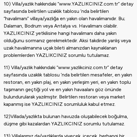
10) Villa/yazlık hakkındaki “www.YAZLIKCINIZ.com.tr” detay
sayfasında belirtilen uzaklık tablosu ’nda belirtilen
“havalimanı” villaya/yazlığa en yakın olan havalimanıdır. Bu;
Dalaman, Bodrum veya Antalya vs. Havalimanı olabilir.
YAZLIKCINIZ yetkilisine hangi havalimanı daha yakın
olduğunu sormanız gerekmektedir. Aksi takdirde yanlış veya
uzak havalimanına uçak bileti almanızdan kaynaklanan
problemlerden YAZLIKCINIZ sorumlu tutulamaz.
11) Villa/yazlık hakkındaki “www.yazlikciniz.com.tr” detay
sayfasında uzaklık tablosu ’nda belirtilen mesafeler, en yakın
restoran, en yakın plaj, en yakın yerleşim yeri, en yakın toplu
taşımanın geçtiği yol ve en yakın havaalanı göz önünde
bulundurularak yazılmıştır. Belirtilen restoran veya market
kapanmış ise YAZLIKCINIZ sorumluluk kabul etmez.
12)Villada/yazlıkta bulunan havuzda oluşabilecek boğulma,
düşme gibi kazalardan YAZLIKCINIZ sorumlu tutulamaz.
13) Villalarımız da/yazlıklarda yiyecek, içecek, herhangi bir