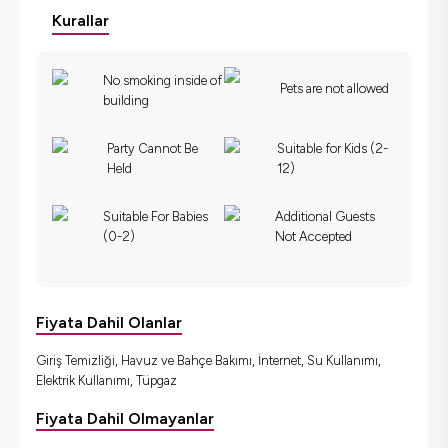
Kurallar
No smoking inside of
Pets are not allowed
building
Party Cannot Be
Suitable for Kids (2-
Held
12)
Suitable For Babies
Additional Guests
(0-2)
Not Accepted
Fiyata Dahil Olanlar
Giriş Temizliği, Havuz ve Bahçe Bakımı, İnternet, Su Kullanımı,
Elektrik Kullanımı, Tüpgaz
Fiyata Dahil Olmayanlar