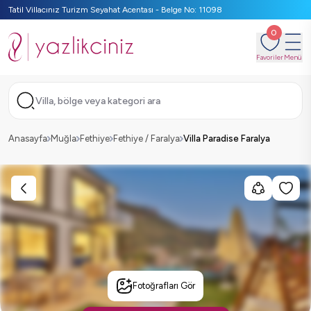
Tatil Villacınız Turizm Seyahat Acentası - Belge No: 11098
0
Favoriler
Menü
Villa, bölge veya kategori ara
Anasayfa
Muğla
Fethiye
Fethiye / Faralya
Villa Paradise Faralya
Fotoğrafları Gör