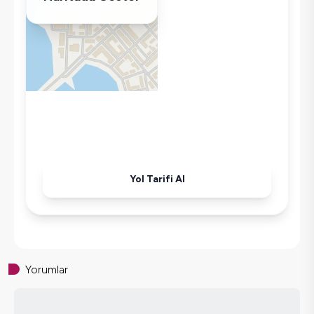
Çamaşır Makinesi
Buzdolabı
Klima
Wifi / İnternet
Tost Makinesi
Mikrodalga
Kettle
Korunaklı Havuz
Ütü
Yol Tarifi Al
Havuz-Bahçe Bakımı
Yorumlar