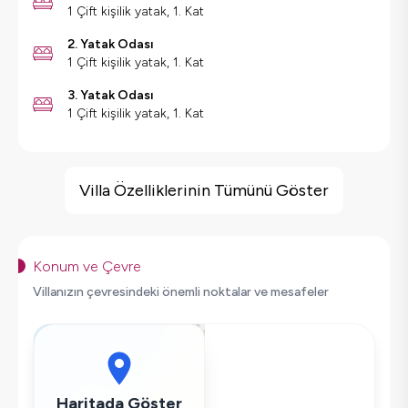
1 Çift kişilik yatak, 1. Kat
2. Yatak Odası
1 Çift kişilik yatak, 1. Kat
3. Yatak Odası
1 Çift kişilik yatak, 1. Kat
Villa Özellikleri
Sauna
Villa Özelliklerinin Tümünü Göster
Kapalı Havuz
Barbekü
Spor Salonu
Konum ve Çevre
Geniş Ailelere Uygun
Villanızın çevresindeki önemli noktalar ve mesafeler
Doğa Manzaralı
Salıncak
Saç Kurutma Makinası
Bulaşık Makinesi
Haritada Göster