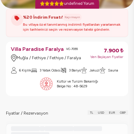
undefined Yorum
%20 İndirim Fırsatı!
Kaçırmayın
Bu villaya özel tanımlanmış indirimli fiyatlardan yararlanmak
için tarihlerinizi seçin ve rezervasyon talebi gönderin.
Villa Paradise Faralya
VC-7055
7.900
₺
'den Başlayan Fiyatlar
Muğla / Fethiye / Fethiye / Faralya
6 Kişilik
3 Yatak Odası
3 Banyo
Jakuzi
Sauna
Kültür ve Turizm Bakanlığı
Belge No :
48-5629
Fiyatlar / Rezervasyon
TL
USD
EUR
GBP