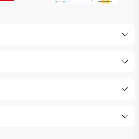
mnuniyetine çok önem vermekteyiz. Bu kapsamda
bilirsiniz. Her kesimden misafirlere hitap eden
ayabilirsiniz.
ı ile Kültür ve Turizm Bakanlığı tarafından
entasıdır. Hayallerinizdeki tatili yaşamanıza