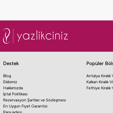
vesile olabilecek evleri günlük, haftalık veya aylık o
Destek
Popüler Böl
Blog
Antalya Kiralık V
Ekibimiz
Kalkan Kiralık Vi
Hakkımızda
Fethiye Kiralık V
İptal Politikası
Rezervasyon Şartları ve Sözleşmesi
En Uygun Fiyat Garantisi
Para iadesi