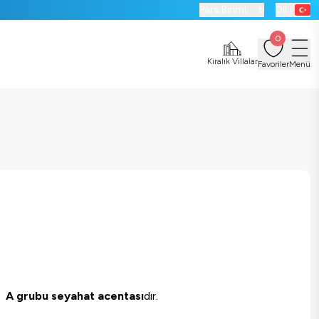
Para Birimi:
₺
Dil:
0
Kiralık Villalar
Favoriler
Menü
iş
A grubu seyahat acentası
dır.