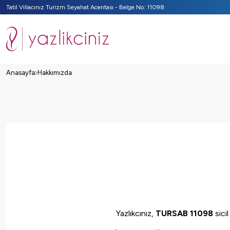
Tatil Villacınız Turizm Seyahat Acentası - Belge No: 11098
Anasayfa
Hakkımızda
Yazlıkcınız,
TURSAB 11098
sici