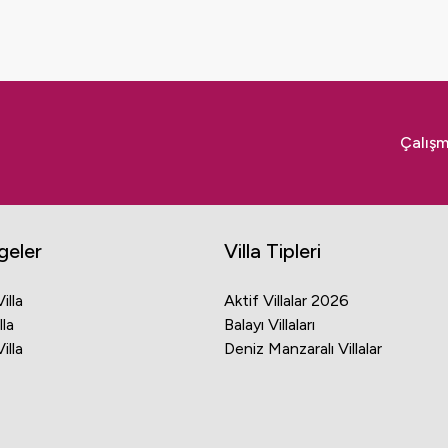
larak güvenle kiralayabilirsiniz.
Çalışm
geler
Villa Tipleri
illa
Aktif Villalar 2026
lla
Balayı Villaları
illa
Deniz Manzaralı Villalar