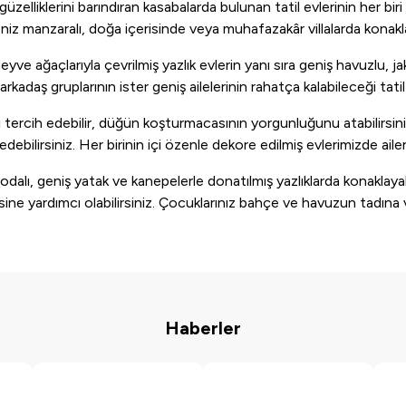
elliklerini barındıran kasabalarda bulunan tatil evlerinin her biri f
niz manzaralı, doğa içerisinde veya muhafazakâr villalarda konaklay
ağaçlarıyla çevrilmiş yazlık evlerin yanı sıra geniş havuzlu, jakuzil
rkadaş gruplarının ister geniş ailelerinin rahatça kalabileceği tatil
ini tercih edebilir, düğün koşturmacasının yorgunluğunu atabilirsin
ebilirsiniz. Her birinin içi özenle dekore edilmiş evlerimizde aileniz 
dalı, geniş yatak ve kanepelerle donatılmış yazlıklarda konaklayab
ne yardımcı olabilirsiniz. Çocuklarınız bahçe ve havuzun tadına var
Haberler