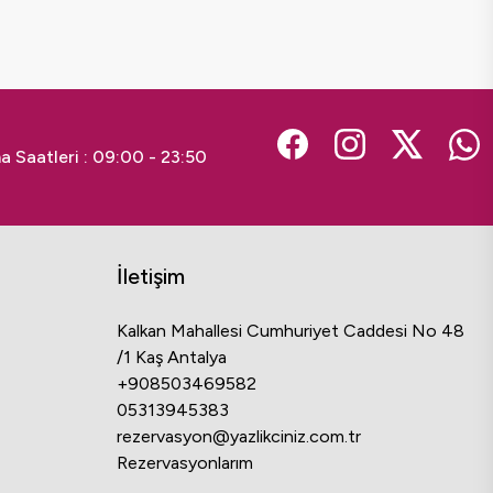
a Saatleri :
09:00 - 23:50
İletişim
Kalkan Mahallesi Cumhuriyet Caddesi No 48
/1 Kaş Antalya
+908503469582
05313945383
rezervasyon@yazlikciniz.com.tr
Rezervasyonlarım