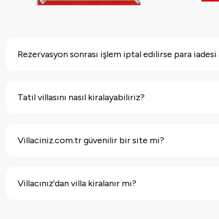
Rezervasyon sonrası işlem iptal edilirse para iadesi 
Villaciniz.com.tr olarak müşterilerimizin rezerv
Tatil villasını nasıl kiralayabiliriz?
rezervasyon ön ödemenizi tamamladıktan 24 saat i
Her bir evin kendi sayfasından tarih uygunlukların
Villaciniz.com.tr güvenilir bir site mi?
evlere göz atmak için villa seçeneklerini inceleyebilir
Villaciniz
tescilli bir markadır.
Ayrıca "
Tatil Villaci
Villacınız'dan villa kiralanır mı?
yetkilendirilmiş
A grubu seyahat acentasıdır
.
Villacınız, TURSAB 11098 sicil numarası ile Kültür 