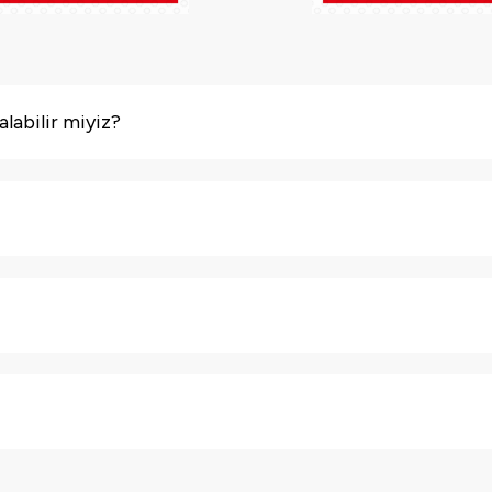
alabilir miyiz?
asyon yapma ve hizmeti aldığı zamana kadar geçen süre için me
çerisinde koşulsuz iade veya villa değişim imkanı sunmaktayız.
a ulaşabilir, müsait zaman için güvenle rezervasyonunuzu oluştura
siniz. Siz de sitemiz aracılığıyla hayal ettiğiniz villayı kolayca kiral
niz Seyahat Acentası"
çatısında olup
TURSAB 11098
sicil numaras
ve Turizm Bakanlığı tarafından yetkilendirilmiş A grubu seyahat ac