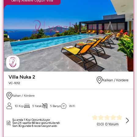
Geniş Ailelere Uygun Villa
Villa Nuka 2
Kalkan / Kördere
VC-1012
Kalkan / Kördere
10 Kişi
5 Yatak
5 Banyo
Wifi
Şu anda 1 Kişi Görüntülüyor
Son 24 saatte 68 kez görüntülendi
(
0.0
)
0 Yorum
Son 30 günde 6 rezervasyon aldı