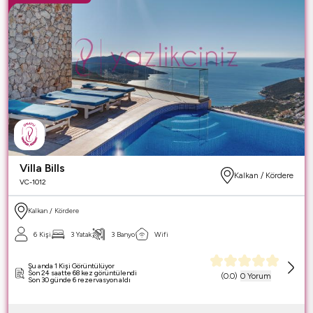
Villa Bills
Kalkan / Kördere
VC-1012
Kalkan / Kördere
6 Kişi
3 Yatak
3 Banyo
Wifi
Şu anda 1 Kişi Görüntülüyor
Son 24 saatte 68 kez görüntülendi
(
0.0
)
0 Yorum
Son 30 günde 6 rezervasyon aldı