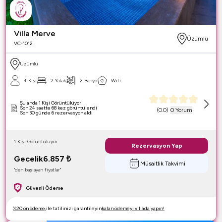
Villa Merve
Üzümlü
VC-1012
Üzümlü
4 Kişi
2 Yatak
2 Banyo
Wifi
Şu anda 1 Kişi Görüntülüyor
Son 24 saatte 68 kez görüntülendi
(
0.0
)
0 Yorum
Son 30 günde 6 rezervasyon aldı
1 Kişi Görüntülüyor
Rezervasyon Yap
Gecelik
6.857
₺
Müsaitlik Takvimi
"den başlayan fiyatlar"
Güvenli Ödeme
%20 ön ödeme,
ile tatilinizi garantileyin
kalan ödemeyi villada yapın!