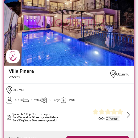
Villa Pınara
Üzümlü
VC-1012
Üzümlü
4 Kişi
2 Yatak
2 Banyo
Wifi
Şu anda 1 Kişi Görüntülüyor
Son 24 saatte 68 kez görüntülendi
(
0.0
)
0 Yorum
Son 30 günde 6 rezervasyon aldı