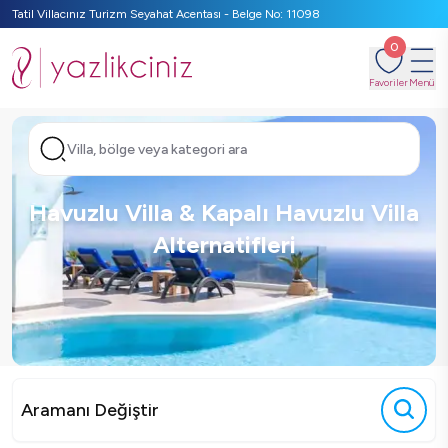
Tatil Villacınız Turizm Seyahat Acentası - Belge No: 11098
0
Favoriler
Menü
Villa, bölge veya kategori ara
Havuzlu Villa & Kapalı Havuzlu Villa
Alternatifleri
Aramanı Değiştir