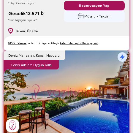
1 Kişi Görüntülüyor
Rezervasyon Yap
Gecelik
13.571
₺
Müsaitlik Takvimi
"den başlayan fiyatlar"
Güvenli Ödeme
%15 ön ödeme,
ile tatilinizi garantileyin
kalan ödemeyi villada yapın!
Deniz Manzaralı, Kapalı Havuzlu,
Geniş Ailelere Uygun Villa