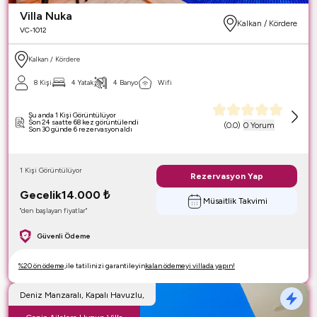
Villa Nuka
Kalkan / Kördere
VC-1012
Kalkan / Kördere
8 Kişi
4 Yatak
4 Banyo
Wifi
Şu anda 1 Kişi Görüntülüyor
Son 24 saatte 68 kez görüntülendi
(
0.0
)
0 Yorum
Son 30 günde 6 rezervasyon aldı
1 Kişi Görüntülüyor
Rezervasyon Yap
Gecelik
14.000
₺
Müsaitlik Takvimi
"den başlayan fiyatlar"
Güvenli Ödeme
%20 ön ödeme,
ile tatilinizi garantileyin
kalan ödemeyi villada yapın!
Deniz Manzaralı, Kapalı Havuzlu,