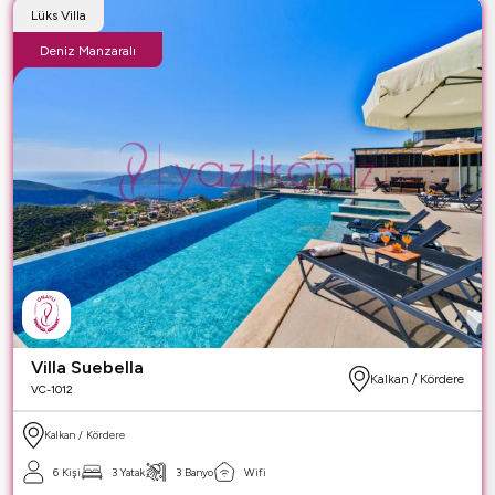
Lüks Villa
Deniz Manzaralı
Villa Suebella
Kalkan / Kördere
VC-1012
Kalkan / Kördere
6 Kişi
3 Yatak
3 Banyo
Wifi