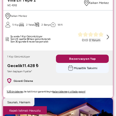
Villa En Tepe 2
Kalkan Merkez
VC-1012
Kalkan Merkez
5 Kişi
2 Yatak
2 Banyo
Wifi
Şu anda 1 Kişi Görüntülüyor
Son 24 saatte 68 kez görüntülendi
(
0.0
)
0 Yorum
Son 30 günde 6 rezervasyon aldı
1 Kişi Görüntülüyor
Rezervasyon Yap
Gecelik
11.428
₺
Müsaitlik Takvimi
"den başlayan fiyatlar"
Güvenli Ödeme
%35 ön ödeme,
ile tatilinizi garantileyin
kalan ödemeyi villada yapın!
Saunalı, Hamam
Kapalı Isıtmalı Havuzlu