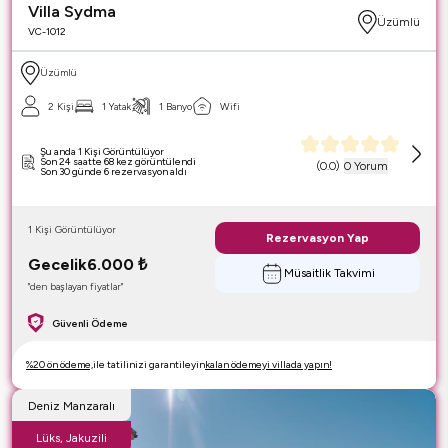
Villa Sydma
Üzümlü
VC-1012
Üzümlü
2 Kişi
1 Yatak
1 Banyo
Wifi
Şu anda 1 Kişi Görüntülüyor
Son 24 saatte 68 kez görüntülendi
(
0.0
)
0 Yorum
Son 30 günde 6 rezervasyon aldı
1 Kişi Görüntülüyor
Rezervasyon Yap
Gecelik
6.000
₺
Müsaitlik Takvimi
"den başlayan fiyatlar"
Güvenli Ödeme
%20 ön ödeme,
ile tatilinizi garantileyin
kalan ödemeyi villada yapın!
Deniz Manzaralı
Lüks, Jakuzili