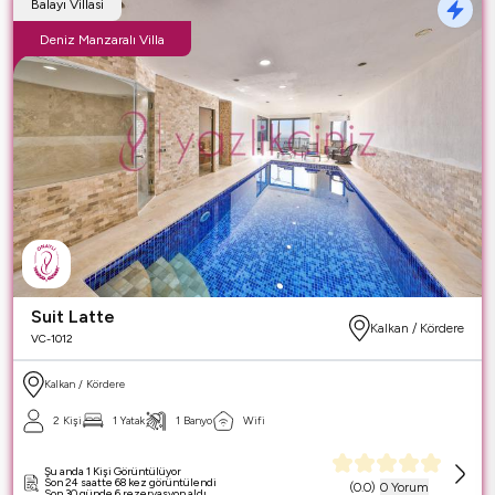
Balayı Villasi
Deniz Manzaralı Villa
Suit Latte
Kalkan / Kördere
VC-1012
Kalkan / Kördere
2 Kişi
1 Yatak
1 Banyo
Wifi
Şu anda 1 Kişi Görüntülüyor
Son 24 saatte 68 kez görüntülendi
(
0.0
)
0 Yorum
Son 30 günde 6 rezervasyon aldı