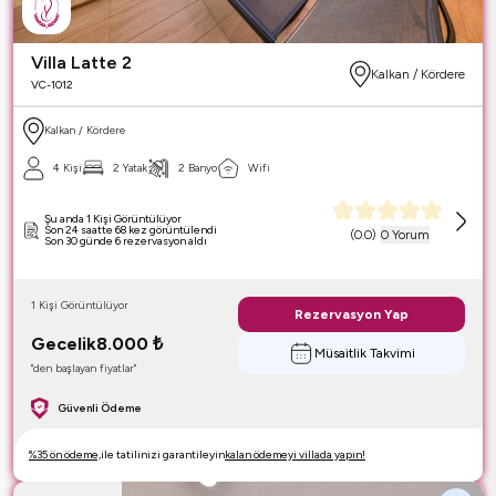
Villa Latte 2
Kalkan / Kördere
VC-1012
Kalkan / Kördere
4 Kişi
2 Yatak
2 Banyo
Wifi
Şu anda 1 Kişi Görüntülüyor
Son 24 saatte 68 kez görüntülendi
(
0.0
)
0 Yorum
Son 30 günde 6 rezervasyon aldı
1 Kişi Görüntülüyor
Rezervasyon Yap
Gecelik
8.000
₺
Müsaitlik Takvimi
"den başlayan fiyatlar"
Güvenli Ödeme
%35 ön ödeme,
ile tatilinizi garantileyin
kalan ödemeyi villada yapın!