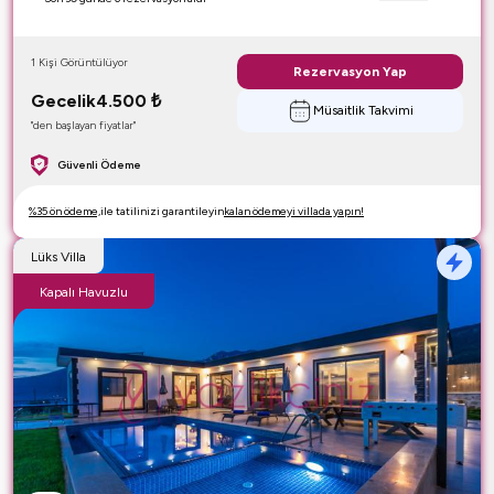
1 Kişi Görüntülüyor
Rezervasyon Yap
Gecelik
4.500
₺
Müsaitlik Takvimi
"den başlayan fiyatlar"
Güvenli Ödeme
%35 ön ödeme,
ile tatilinizi garantileyin
kalan ödemeyi villada yapın!
Lüks Villa
Kapalı Havuzlu