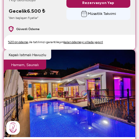
1 Kişi Görüntülüyor
Rezervasyon Yap
Gecelik
6.500
₺
Müsaitlik Takvimi
"den başlayan fiyatlar"
Güvenli Ödeme
%20 ön ödeme,
ile tatilinizi garantileyin
kalan ödemeyi villada yapın!
Kapalı Isıtmalı Havuzlu
Hamam, Saunalı