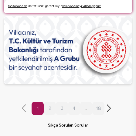
%20 ön ödeme,
ile tatilinizi garantileyin
kalan ödemeyi villada yapın!
1
2
3
4
..
18
Sıkça Sorulan Sorular