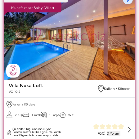
Muhafazakar Balayı Villası
Villa Nuka Loft
Kalkan / Kördere
VC-1012
Kalkan / Kördere
2 Kişi
1 Yatak
1 Banyo
Wifi
Şu anda 1 Kişi Görüntülüyor
Son 24 saatte 68 kez görüntülendi
(
0.0
)
0 Yorum
Son 30 günde 6 rezervasyon aldı