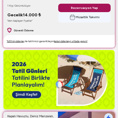
1 Kişi Görüntülüyor
Rezervasyon Yap
Gecelik
14.000
₺
Müsaitlik Takvimi
"den başlayan fiyatlar"
Güvenli Ödeme
%20 ön ödeme,
ile tatilinizi garantileyin
kalan ödemeyi villada yapın!
Kapalı Havuzlu, Deniz Manzaralı,