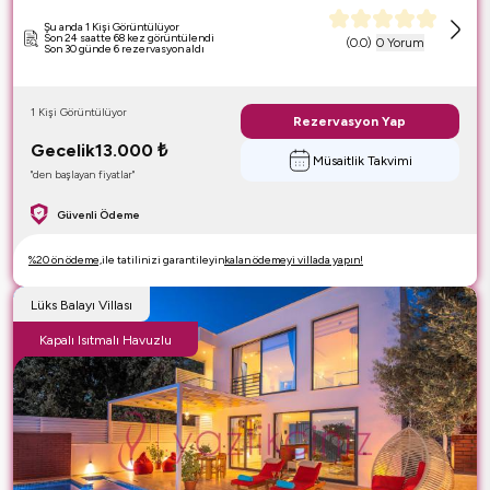
Şu anda 1 Kişi Görüntülüyor
Son 24 saatte 68 kez görüntülendi
(
0.0
)
0 Yorum
Son 30 günde 6 rezervasyon aldı
1 Kişi Görüntülüyor
Rezervasyon Yap
Gecelik
13.000
₺
Müsaitlik Takvimi
"den başlayan fiyatlar"
Güvenli Ödeme
%20 ön ödeme,
ile tatilinizi garantileyin
kalan ödemeyi villada yapın!
Lüks Balayı Villası
Kapalı Isıtmalı Havuzlu