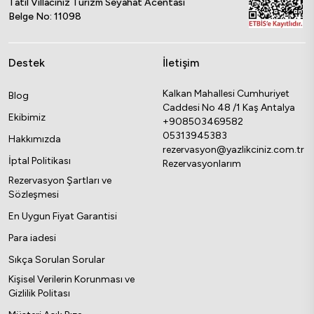
Tatil Villacınız Turizm Seyahat Acentası
konforu bütünlemektedir. Farklı bir alternatif
Belge No: 11098
de teras katına yerleştirilmiş olan ısıtmalı
havuzlardır. Görünüm açısından son derece
Destek
İletişim
otantik olan havuzlu teraslar muhteşem
manzarasıyla da dikkat çekmektedir. Geniş
Kalkan Mahallesi Cumhuriyet
Blog
cam panellerin kullanıldığı teraslara
Caddesi No 48 /1 Kaş Antalya
Ekibimiz
konuşlandırılan havuzlarda yüzerken
+908503469582
05313945383
muhtesem manzarasını seyredebilirsiniz .
Hakkımızda
rezervasyon@yazlikciniz.com.tr
İptal Politikası
Rezervasyonlarım
Hayalinizde ki
havuzlu villa
tatili için bizi
Rezervasyon Şartları ve
arayın.
Sözleşmesi
0533 048 1882
En Uygun Fiyat Garantisi
Para iadesi
Sıkça Sorulan Sorular
Kişisel Verilerin Korunması ve
Gizlilik Politası