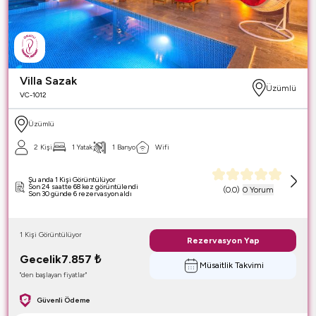
Villa Sazak
Üzümlü
VC-1012
Üzümlü
2 Kişi
1 Yatak
1 Banyo
Wifi
Şu anda 1 Kişi Görüntülüyor
Son 24 saatte 68 kez görüntülendi
(
0.0
)
0 Yorum
Son 30 günde 6 rezervasyon aldı
1 Kişi Görüntülüyor
Rezervasyon Yap
Gecelik
7.857
₺
Müsaitlik Takvimi
"den başlayan fiyatlar"
Güvenli Ödeme