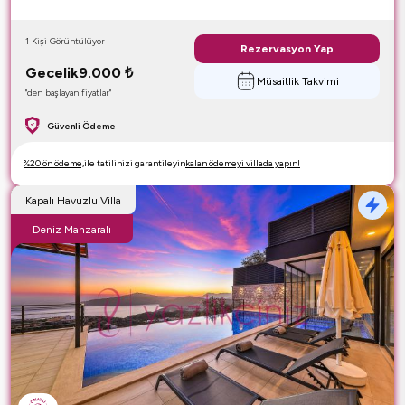
1 Kişi Görüntülüyor
Rezervasyon Yap
Gecelik
9.000
₺
Müsaitlik Takvimi
"den başlayan fiyatlar"
Güvenli Ödeme
%20 ön ödeme,
ile tatilinizi garantileyin
kalan ödemeyi villada yapın!
Kapalı Havuzlu Villa
Deniz Manzaralı